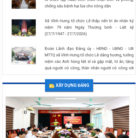
chống sâu bệnh hại lúa cho nông dân
Xã Vĩnh Hưng tổ chức Lễ thắp nến tri ân nhân kỷ
niệm 79 năm Ngày Thương binh - Liệt sỹ
(27/7/1947 - 27/7/2026)
Đoàn Lãnh đạo Đảng ủy - HĐND - UBND - UB
MTTQ xã Vĩnh Hưng tổ chức Lễ dâng hương, tưởng
niệm các Anh hùng liệt sĩ và gặp mặt, tri ân, tặng
quà người có công, thân nhân người có công với
cách mạng trên địa bàn xã nhân kỷ niệm 79 năm
Ngày Thương binh - Liệt sĩ (27/7/1947 - 27/7/2026)
XÂY DỰNG ĐẢNG