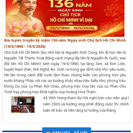
Bài tuyên truyền kỷ niệm 136 năm Ngày sinh Chủ tịch Hồ Chí Minh
(19/5/1890 - 19/5/2026)
Chủ tịch Hồ Chí Minh (lúc nhỏ tên là Nguyễn Sinh Cung, khi đi học tên là
Nguyễn Tất Thành, hoạt động cách mạng lấy tên là Nguyễn Ái Quốc, sau
đổi tên Hồ Chí Minh) sinh ngày 19/5/1890, tại làng Sen, xã Kim Liên,
huyện Nam Đàn, tỉnh Nghệ An. Sinh ra trong gia đình nhà nho yêu nước,
lớn lên trong cảnh đất nước lầm than, chứng kiến các phong trào yêu
nước kháng Pháp với các xu hướng khác nhau tiêu biểu như phong trào
Đông Du của cụ Phan Bội Châu, phong trào Duy tân của cụ Phan Chu
Trinh hay phong trào khởi nghĩa của Hoàng Hoa Thám…
Xã Vĩnh Hưng tham dự Hội nghị báo cáo viên quý I
năm 2026 và hưởng ứng phát động cuộc thi chính
luận về bảo vệ nền tảng tư tưởng của Đảng