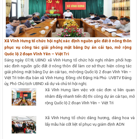
Xã Vĩnh Hưng tổ chức hội nghị xác định nguồn gốc đất ở nông thôn
phục vụ công tác giải phóng mặt bằng Dự án cải tạo, mở rộng
Quốc lộ 2 đoạn Vĩnh Yên – Việt Trì
Sáng ngày 07/8, UBND xã Vĩnh Hưng tổ chức hội nghị nhằm phối hợp
xác định nguồn gốc đất ở nông thôn để làm cơ sở thực hiện công tác
giải phóng mặt bằng Dự án cải tạo, mở rộng Quốc lộ 2 đoạn Vĩnh Yên –
Việt Trì trên địa bàn xã Vĩnh Hưng. Đồng chí Đặng Hà Phú- UVBTV Đảng
ủy, Phó Chủ tịch UBND xã dự và chủ trì hội nghị.
Xã Vĩnh Hưng làm việc với các đơn vị liên quan
nhằm đẩy nhanh tiến độ thi công dự án cải tạo, mở
rộng Quốc lộ 2 đoạn Vĩnh Yên – Việt Trì
Xã Vĩnh Hưng tổ chức dâng hương, dâng hoa và
lấy mẫu hài cốt liệt sĩ phục vụ giám định ADN