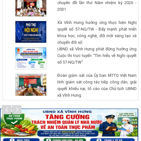
chuyên đề lần thứ Năm nhiệm kỳ 2026 -
Vĩnh Hưng tổ chức Lễ dâng hương, dâng hoa và triển khai khai quật, lấy
2031
mẫu, bàn giao mẫu, số hóa thông tin phục vụ giám định ADN xác định
danh tính hài cốt liệt sĩ tại Nghĩa trang Liệt sĩ Nghĩa Hưng và Nghĩa trang
Xã Vĩnh Hưng hưởng ứng thực hiện Nghị
Liệt sĩ Yên Lập thuộc xã Vĩnh Hưng – tỉnh Phú Thọ.
quyết số 57-NQ/TW - Đẩy mạnh phát triển
khoa học, công nghệ, đổi mới sáng tạo và
chuyển đổi số
UBND xã Vĩnh Hưng phát động hưởng ứng
Cuộc thi trực tuyến “Tìm hiểu về Nghị quyết
số 57-NQ/TW”
Đoàn giám sát của Ủy ban MTTQ Việt Nam
tỉnh giám sát công tác tiếp công dân, giải
quyết khiếu nại, tố cáo của Chủ tịch UBND
xã Vĩnh Hưng