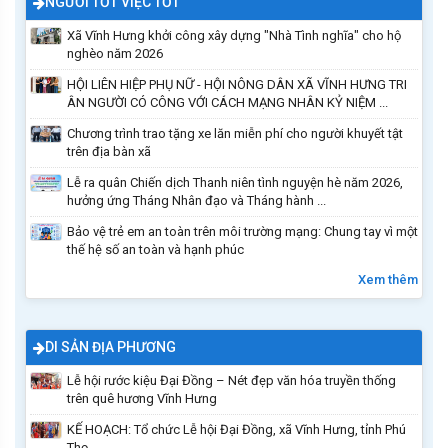
NGƯỜI TỐT VIỆC TỐT
Xã Vĩnh Hưng khởi công xây dựng "Nhà Tình nghĩa" cho hộ
nghèo năm 2026
HỘI LIÊN HIỆP PHỤ NỮ - HỘI NÔNG DÂN XÃ VĨNH HƯNG TRI
ÂN NGƯỜI CÓ CÔNG VỚI CÁCH MẠNG NHÂN KỶ NIỆM ...
Chương trình trao tặng xe lăn miễn phí cho người khuyết tật
trên địa bàn xã
Lễ ra quân Chiến dịch Thanh niên tình nguyện hè năm 2026,
hưởng ứng Tháng Nhân đạo và Tháng hành ...
Bảo vệ trẻ em an toàn trên môi trường mạng: Chung tay vì một
thế hệ số an toàn và hạnh phúc
Xem thêm
DI SẢN ĐỊA PHƯƠNG
Lễ hội rước kiệu Đại Đồng – Nét đẹp văn hóa truyền thống
trên quê hương Vĩnh Hưng
KẾ HOẠCH: Tổ chức Lễ hội Đại Đồng, xã Vĩnh Hưng, tỉnh Phú
Thọ