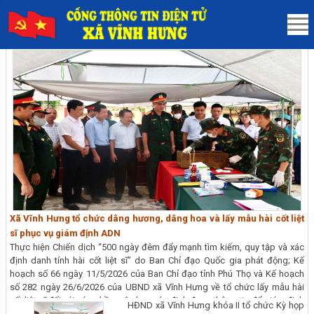
Xã Vĩnh Hưng tổ chức dâng hương, dâng hoa và lấy mẫu hài cốt liệt
sĩ phục vụ giám định ADN
Thực hiện Chiến dịch “500 ngày đêm đẩy mạnh tìm kiếm, quy tập và xác
định danh tính hài cốt liệt sĩ” do Ban Chỉ đạo Quốc gia phát động; Kế
hoạch số 66 ngày 11/5/2026 của Ban Chỉ đạo tỉnh Phú Thọ và Kế hoạch
số 282 ngày 26/6/2026 của UBND xã Vĩnh Hưng về tổ chức lấy mẫu hài
cốt liệt sĩ đối với các phần mộ chưa xác định được thông tin để giám định
HĐND xã Vĩnh Hưng khóa II tổ chức Kỳ họp
ADN, ngày 07/8/2026, Đảng ủy, HĐND, UBND, Ủy ban MTTQ Việt Nam xã