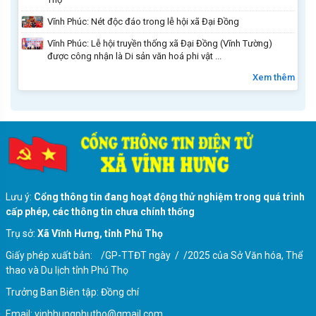
Vĩnh Phúc: Nét độc đáo trong lễ hội xã Đại Đồng
Vĩnh Phúc: Lễ hội truyền thống xã Đại Đồng (Vĩnh Tường)
được công nhận là Di sản văn hoá phi vật ...
Xem thêm
Lưu ý:
Cổng thông tin đang hoạt động thử nghiệm trong quá trình
cấp phép, các thông tin chưa chính thống
Trụ sở:
Xã Vĩnh Hưng, tỉnh Phú Thọ
Giấy phép xuất bản: /GP-TTĐT ngày / /2025 của Sở Văn hóa, Thể
thao và Du lịch tỉnh Phú Thọ
Trưởng Ban Biên tập: Đồng chí
Email: vinhhungphutho@gmail.com