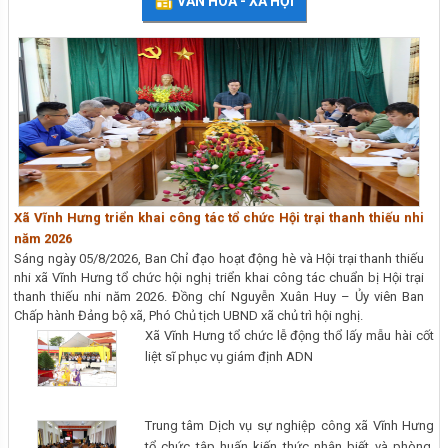
VĂN HÓA - XÃ HỘI
Xã Vĩnh Hưng triển khai công tác tổ chức Hội trại thanh thiếu nhi
năm 2026
Sáng ngày 05/8/2026, Ban Chỉ đạo hoạt động hè và Hội trại thanh thiếu
nhi xã Vĩnh Hưng tổ chức hội nghị triển khai công tác chuẩn bị Hội trại
thanh thiếu nhi năm 2026. Đồng chí Nguyễn Xuân Huy – Ủy viên Ban
Chấp hành Đảng bộ xã, Phó Chủ tịch UBND xã chủ trì hội nghị.
Xã Vĩnh Hưng tổ chức lễ động thổ lấy mẫu hài cốt
liệt sĩ phục vụ giám định ADN
Trung tâm Dịch vụ sự nghiệp công xã Vĩnh Hưng
tổ chức tập huấn kiến thức nhận biết và phòng,