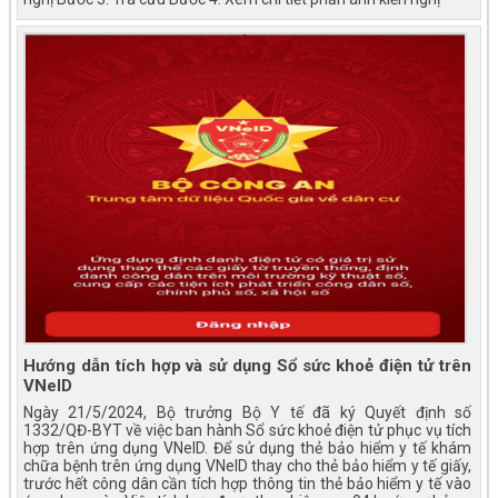
Hướng dẫn tích hợp và sử dụng Sổ sức khoẻ điện tử trên
VNeID
Ngày 21/5/2024, Bộ trưởng Bộ Y tế đã ký Quyết định số
1332/QĐ-BYT về việc ban hành Sổ sức khoẻ điện tử phục vụ tích
hợp trên ứng dụng VNeID. Để sử dụng thẻ bảo hiểm y tế khám
chữa bệnh trên ứng dụng VNeID thay cho thẻ bảo hiểm y tế giấy,
trước hết công dân cần tích hợp thông tin thẻ bảo hiểm y tế vào