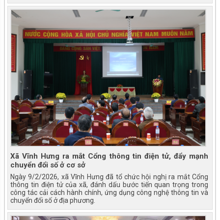
Kỹ năng sống: Đi một mình an toàn
Xã Vĩnh Hưng ra mắt Cổng thông tin điện tử, đẩy mạnh
Phòng chống bệnh dại tiêm phòng cho chó
chuyển đổi số ở cơ sở
mèo
Ngày 9/2/2026, xã Vĩnh Hưng đã tổ chức hội nghị ra mắt Cổng
thông tin điện tử của xã, đánh dấu bước tiến quan trọng trong
công tác cải cách hành chính, ứng dụng công nghệ thông tin và
chuyển đổi số ở địa phương.