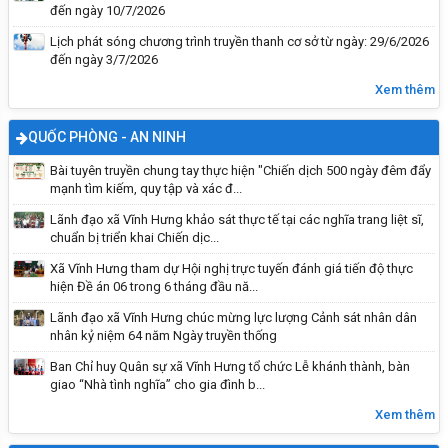
đến ngày 10/7/2026
Lịch phát sóng chương trình truyền thanh cơ sở từ ngày: 29/6/2026
đến ngày 3/7/2026
Quyền bầu cử của công dân
Xem thêm
QUỐC PHÒNG - AN NINH
Bài tuyên truyền chung tay thực hiện "Chiến dịch 500 ngày đêm đẩy
mạnh tìm kiếm, quy tập và xác đ...
Lãnh đạo xã Vĩnh Hưng khảo sát thực tế tại các nghĩa trang liệt sĩ,
chuẩn bị triển khai Chiến dịc...
Xã Vĩnh Hưng tham dự Hội nghị trực tuyến đánh giá tiến độ thực
hiện Đề án 06 trong 6 tháng đầu nă...
Lãnh đạo xã Vĩnh Hưng chúc mừng lực lượng Cảnh sát nhân dân
nhân kỷ niệm 64 năm Ngày truyền thống
Một số nguyên tắc, trình tự bỏ phiếu, nội quy
Ban Chỉ huy Quân sự xã Vĩnh Hưng tổ chức Lễ khánh thành, bàn
giao “Nhà tình nghĩa” cho gia đình b...
phòng bỏ phiếu
Xem thêm