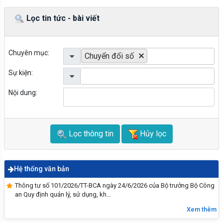
Lọc tin tức - bài viết
Hướng dẫn tích hợp thẻ BHYT
Chuyên mục:
Chuyển đổi số
Sự kiện:
Nội dung:
Lọc thông tin
Hủy lọc
Hệ thống văn bản
PHÒNG CHỐNG ĐUỐI NƯỚC – BẢO VỆ TRẺ EM
HÔM NAY, TƯƠNG LAI NGÀY MAI
Thông tư số 101/2026/TT-BCA ngày 24/6/2026 của Bộ trưởng Bộ Công
an Quy định quản lý, sử dụng, kh...
Xem thêm