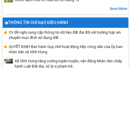
Xem thêm
THÔNG TIN CHỈ ĐẠO ĐIỀU HÀNH
Thông tin về ngày khai mạc cuộc bầu cử
CV đề nghị cung cấp thông tin dữ liệu đất đai đối với trường hợp xin
chuyển mục đích sử đụng đất ...
QUYẾT ĐỊNH Ban hành Quy chế hoạt động tiếp công dân của Ủy ban
nhân dân xã Vĩnh Hưng
Xã Vĩnh Hưng tăng cường tuyên truyền, vận động Nhân dân chấp
hành Luật Đất đai, xử lý vi phạm trê...
Xã Vĩnh Hưng kiểm tra, yêu cầu tháo dỡ công trình vi phạm trên đất
trồng lúa tại thôn Đại Đồng
Hưởng ứng ngày dân số thế giới 11/7 năm 2026
Xem thêm
Các quy định khi thực hiện bầu cử
THƯ VIỆN VIDEO