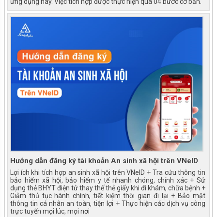
ứng dụng này. Việc tích hợp được thực hiện qua 04 bước cơ bản.
Đại hội đảng bộ UBND xã Vĩnh Hưng lần thứ I,
nhiệm kỳ 2025 - 2030
Hướng dẫn đăng ký tài khoản An sinh xã hội trên VNeID
Lợi ích khi tích hợp an sinh xã hội trên VNeID + Tra cứu thông tin
bảo hiểm xã hội, bảo hiểm y tế nhanh chóng, chính xác + Sử
dụng thẻ BHYT điện tử thay thế thẻ giấy khi đi khám, chữa bệnh +
Giảm thủ tục hành chính, tiết kiệm thời gian đi lại + Bảo mật
thông tin cá nhân an toàn, tiện lợi + Thực hiện các dịch vụ công
trực tuyến mọi lúc, mọi nơi