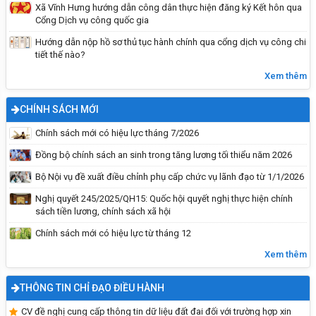
Xã Vĩnh Hưng hướng dẫn công dân thực hiện đăng ký Kết hôn qua
Cổng Dịch vụ công quốc gia
Hướng dẫn nộp hồ sơ thủ tục hành chính qua cổng dịch vụ công chi
tiết thế nào?
Phòng chống bệnh dại tiêm phòng cho chó
Xem thêm
mèo
CHÍNH SÁCH MỚI
Chính sách mới có hiệu lực tháng 7/2026
Đồng bộ chính sách an sinh trong tăng lương tối thiểu năm 2026
Bộ Nội vụ đề xuất điều chỉnh phụ cấp chức vụ lãnh đạo từ 1/1/2026
Nghị quyết 245/2025/QH15: Quốc hội quyết nghị thực hiện chính
sách tiền lương, chính sách xã hội
Chính sách mới có hiệu lực từ tháng 12
Xem thêm
THÔNG TIN CHỈ ĐẠO ĐIỀU HÀNH
Vĩnh Hưng đẩy mạnh tuyên truyền, trang bị kỹ
năng phòng, chống đuối nước cho trẻ em năm
CV đề nghị cung cấp thông tin dữ liệu đất đai đối với trường hợp xin