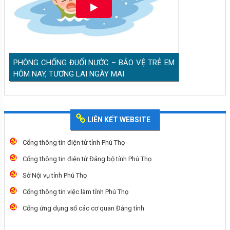
PHÒNG CHỐNG ĐUỐI NƯỚC – BẢO VỆ TRẺ EM
HÔM NAY, TƯƠNG LAI NGÀY MAI
LIÊN KẾT WEBSITE
Cổng thông tin điện tử tỉnh Phú Thọ
Cổng thông tin điện tử Đảng bộ tỉnh Phú Thọ
Sở Nội vụ tỉnh Phú Thọ
Cổng thông tin việc làm tỉnh Phú Thọ
Cổng ứng dụng số các cơ quan Đảng tỉnh
Tiêu chuẩn của ĐBQH khóa XVI và đại biểu
HĐND các cấp nhiệm kỳ 2026-2031