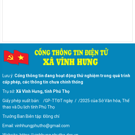
Lưu ý:
Cổng thông tin đang hoạt động thử nghiệm trong quá trình
cấp phép, các thông tin chưa chính thống
Quyền bầu cử của công dân
Trụ sở:
Xã Vĩnh Hưng, tỉnh Phú Thọ
Giấy phép xuất bản: /GP-TTĐT ngày / /2025 của Sở Văn hóa, Thể
thao và Du lịch tỉnh Phú Thọ
Trưởng Ban Biên tập: Đồng chí
Email: vinhhungphutho@gmail.com
Website: https://vinhhung.phutho.dcs.vn