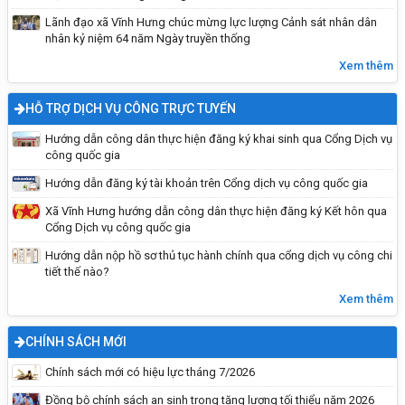
Phòng chống bệnh dại tiêm phòng cho chó
Lãnh đạo xã Vĩnh Hưng chúc mừng lực lượng Cảnh sát nhân dân
nhân kỷ niệm 64 năm Ngày truyền thống
mèo
Xem thêm
HỖ TRỢ DỊCH VỤ CÔNG TRỰC TUYẾN
Hướng dẫn công dân thực hiện đăng ký khai sinh qua Cổng Dịch vụ
công quốc gia
Hướng dẫn đăng ký tài khoản trên Cổng dịch vụ công quốc gia
Xã Vĩnh Hưng hướng dẫn công dân thực hiện đăng ký Kết hôn qua
Cổng Dịch vụ công quốc gia
Hướng dẫn nộp hồ sơ thủ tục hành chính qua cổng dịch vụ công chi
tiết thế nào?
Vĩnh Hưng đẩy mạnh tuyên truyền, trang bị kỹ
Xem thêm
năng phòng, chống đuối nước cho trẻ em năm
2026
CHÍNH SÁCH MỚI
Chính sách mới có hiệu lực tháng 7/2026
Đồng bộ chính sách an sinh trong tăng lương tối thiểu năm 2026