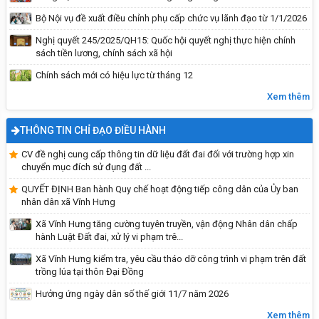
Bộ Nội vụ đề xuất điều chỉnh phụ cấp chức vụ lãnh đạo từ 1/1/2026
Nghị quyết 245/2025/QH15: Quốc hội quyết nghị thực hiện chính
sách tiền lương, chính sách xã hội
Chính sách mới có hiệu lực từ tháng 12
Xem thêm
THÔNG TIN CHỈ ĐẠO ĐIỀU HÀNH
Hướng dẫn tích hợp thẻ BHYT
CV đề nghị cung cấp thông tin dữ liệu đất đai đối với trường hợp xin
chuyển mục đích sử đụng đất ...
QUYẾT ĐỊNH Ban hành Quy chế hoạt động tiếp công dân của Ủy ban
nhân dân xã Vĩnh Hưng
Xã Vĩnh Hưng tăng cường tuyên truyền, vận động Nhân dân chấp
hành Luật Đất đai, xử lý vi phạm trê...
Xã Vĩnh Hưng kiểm tra, yêu cầu tháo dỡ công trình vi phạm trên đất
trồng lúa tại thôn Đại Đồng
Hưởng ứng ngày dân số thế giới 11/7 năm 2026
Xem thêm