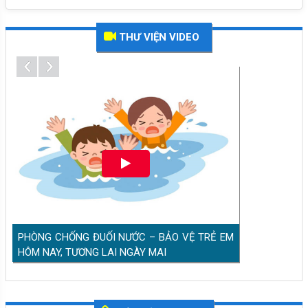
PHÒNG CHỐNG ĐUỐI NƯỚC – BẢO VỆ TRẺ EM
THƯ VIỆN VIDEO
HÔM NAY, TƯƠNG LAI NGÀY MAI
Tiêu chuẩn của ĐBQH khóa XVI và đại biểu
HĐND các cấp nhiệm kỳ 2026-2031