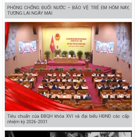
PHÒNG CHỐNG ĐUỐI NƯỚC – BẢO VỆ TRẺ EM HÔM NAY,
TƯƠNG LAI NGÀY MAI
Tiêu chuẩn của ĐBQH khóa XVI và đại biểu HĐND các cấp
nhiệm kỳ 2026-2031