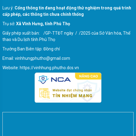
Lưu ý:
Cổng thông tin đang hoạt động thử nghiệm trong quá trình
cấp phép, các thông tin chưa chính thống
Một số nguyên tắc, trình tự bỏ phiếu, nội quy
Trụ sở:
Xã Vĩnh Hưng, tỉnh Phú Thọ
phòng bỏ phiếu
Giấy phép xuất bản: /GP-TTĐT ngày / /2025 của Sở Văn hóa, Thể
thao và Du lịch tỉnh Phú Thọ
Trưởng Ban Biên tập: Đồng chí
Email: vinhhungphutho@gmail.com
Website: https://vinhhung.phutho.dcs.vn
Quy định khi viết phiếu bầu