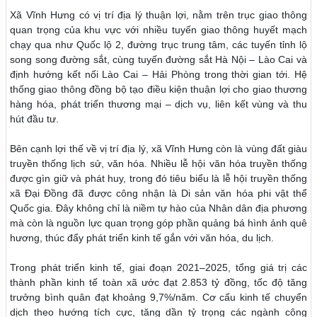
Xã Vĩnh Hưng có vị trí địa lý thuận lợi, nằm trên trục giao thông
quan trọng của khu vực với nhiều tuyến giao thông huyết mạch
chạy qua như Quốc lộ 2, đường trục trung tâm, các tuyến tỉnh lộ
song song đường sắt, cùng tuyến đường sắt Hà Nội – Lào Cai và
định hướng kết nối Lào Cai – Hải Phòng trong thời gian tới. Hệ
thống giao thông đồng bộ tạo điều kiện thuận lợi cho giao thương
hàng hóa, phát triển thương mại – dịch vụ, liên kết vùng và thu
hút đầu tư.
Bên cạnh lợi thế về vị trí địa lý, xã Vĩnh Hưng còn là vùng đất giàu
truyền thống lịch sử, văn hóa. Nhiều lễ hội văn hóa truyền thống
được gìn giữ và phát huy, trong đó tiêu biểu là lễ hội truyền thống
xã Đại Đồng đã được công nhận là Di sản văn hóa phi vật thể
Quốc gia. Đây không chỉ là niềm tự hào của Nhân dân địa phương
mà còn là nguồn lực quan trọng góp phần quảng bá hình ảnh quê
hương, thúc đẩy phát triển kinh tế gắn với văn hóa, du lịch.
Trong phát triển kinh tế, giai đoạn 2021–2025, tổng giá trị các
thành phần kinh tế toàn xã ước đạt 2.853 tỷ đồng, tốc độ tăng
trưởng bình quân đạt khoảng 9,7%/năm. Cơ cấu kinh tế chuyển
dịch theo hướng tích cực, tăng dần tỷ trọng các ngành công