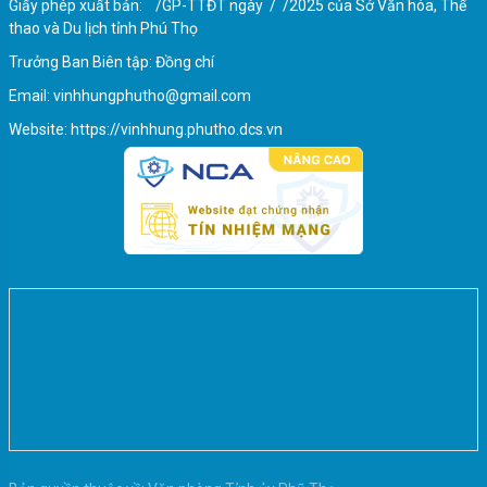
Giấy phép xuất bản: /GP-TTĐT ngày / /2025 của Sở Văn hóa, Thể
thao và Du lịch tỉnh Phú Thọ
Trưởng Ban Biên tập: Đồng chí
Email: vinhhungphutho@gmail.com
Website: https://vinhhung.phutho.dcs.vn
Một số nguyên tắc, trình tự bỏ phiếu, nội quy
phòng bỏ phiếu