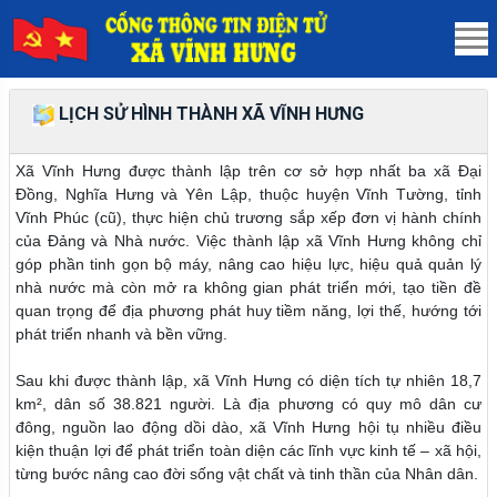
LỊCH SỬ HÌNH THÀNH XÃ VĨNH HƯNG
Xã Vĩnh Hưng được thành lập trên cơ sở hợp nhất ba xã Đại
Đồng, Nghĩa Hưng và Yên Lập, thuộc huyện Vĩnh Tường, tỉnh
Vĩnh Phúc (cũ), thực hiện chủ trương sắp xếp đơn vị hành chính
của Đảng và Nhà nước. Việc thành lập xã Vĩnh Hưng không chỉ
góp phần tinh gọn bộ máy, nâng cao hiệu lực, hiệu quả quản lý
nhà nước mà còn mở ra không gian phát triển mới, tạo tiền đề
quan trọng để địa phương phát huy tiềm năng, lợi thế, hướng tới
phát triển nhanh và bền vững.
Sau khi được thành lập, xã Vĩnh Hưng có diện tích tự nhiên 18,7
km², dân số 38.821 người. Là địa phương có quy mô dân cư
đông, nguồn lao động dồi dào, xã Vĩnh Hưng hội tụ nhiều điều
kiện thuận lợi để phát triển toàn diện các lĩnh vực kinh tế – xã hội,
từng bước nâng cao đời sống vật chất và tinh thần của Nhân dân.