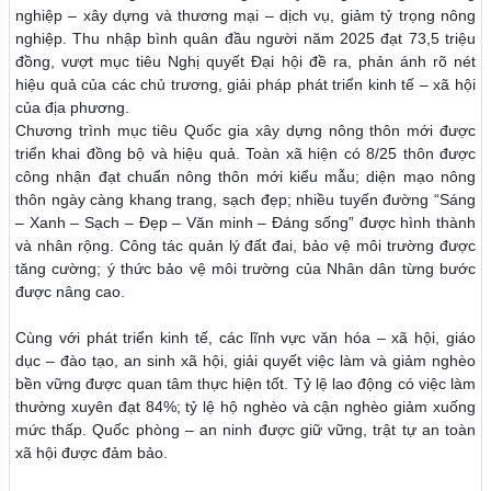
nghiệp – xây dựng và thương mại – dịch vụ, giảm tỷ trọng nông
nghiệp. Thu nhập bình quân đầu người năm 2025 đạt 73,5 triệu
đồng, vượt mục tiêu Nghị quyết Đại hội đề ra, phản ánh rõ nét
hiệu quả của các chủ trương, giải pháp phát triển kinh tế – xã hội
của địa phương.
Chương trình mục tiêu Quốc gia xây dựng nông thôn mới được
triển khai đồng bộ và hiệu quả. Toàn xã hiện có 8/25 thôn được
công nhận đạt chuẩn nông thôn mới kiểu mẫu; diện mạo nông
thôn ngày càng khang trang, sạch đẹp; nhiều tuyến đường “Sáng
– Xanh – Sạch – Đẹp – Văn minh – Đáng sống” được hình thành
và nhân rộng. Công tác quản lý đất đai, bảo vệ môi trường được
tăng cường; ý thức bảo vệ môi trường của Nhân dân từng bước
được nâng cao.
Cùng với phát triển kinh tế, các lĩnh vực văn hóa – xã hội, giáo
dục – đào tạo, an sinh xã hội, giải quyết việc làm và giảm nghèo
bền vững được quan tâm thực hiện tốt. Tỷ lệ lao động có việc làm
thường xuyên đạt 84%; tỷ lệ hộ nghèo và cận nghèo giảm xuống
mức thấp. Quốc phòng – an ninh được giữ vững, trật tự an toàn
xã hội được đảm bảo.