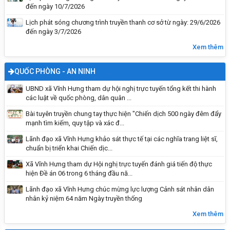
đến ngày 10/7/2026
Đại hội đảng bộ UBND xã Vĩnh Hưng lần thứ I,
nhiệm kỳ 2025 - 2030
Lịch phát sóng chương trình truyền thanh cơ sở từ ngày: 29/6/2026
đến ngày 3/7/2026
Xem thêm
QUỐC PHÒNG - AN NINH
UBND xã Vĩnh Hưng tham dự hội nghị trực tuyến tổng kết thi hành
các luật về quốc phòng, dân quân ...
Bài tuyên truyền chung tay thực hiện "Chiến dịch 500 ngày đêm đẩy
mạnh tìm kiếm, quy tập và xác đ...
Lãnh đạo xã Vĩnh Hưng khảo sát thực tế tại các nghĩa trang liệt sĩ,
chuẩn bị triển khai Chiến dịc...
Xã Vĩnh Hưng tham dự Hội nghị trực tuyến đánh giá tiến độ thực
Kỹ năng sống: Đi một mình an toàn
hiện Đề án 06 trong 6 tháng đầu nă...
Lãnh đạo xã Vĩnh Hưng chúc mừng lực lượng Cảnh sát nhân dân
nhân kỷ niệm 64 năm Ngày truyền thống
Xem thêm