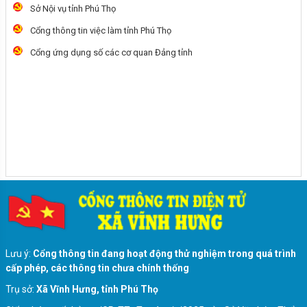
Sở Nội vụ tỉnh Phú Thọ
Cổng thông tin việc làm tỉnh Phú Thọ
Tiêu chuẩn của ĐBQH khóa XVI và đại biểu
HĐND các cấp nhiệm kỳ 2026-2031
Cổng ứng dụng số các cơ quan Đảng tỉnh
Quyền bầu cử của công dân
Lưu ý:
Cổng thông tin đang hoạt động thử nghiệm trong quá trình
cấp phép, các thông tin chưa chính thống
Trụ sở:
Xã Vĩnh Hưng, tỉnh Phú Thọ