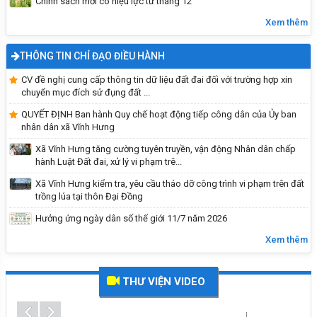
Chính sách mới có hiệu lực từ tháng 12
Xem thêm
Vĩnh Hưng đẩy mạnh tuyên truyền, trang bị kỹ
năng phòng, chống đuối nước cho trẻ em năm
2026
THÔNG TIN CHỈ ĐẠO ĐIỀU HÀNH
CV đề nghị cung cấp thông tin dữ liệu đất đai đối với trường hợp xin
chuyển mục đích sử đụng đất ...
QUYẾT ĐỊNH Ban hành Quy chế hoạt động tiếp công dân của Ủy ban
nhân dân xã Vĩnh Hưng
Xã Vĩnh Hưng tăng cường tuyên truyền, vận động Nhân dân chấp
hành Luật Đất đai, xử lý vi phạm trê...
Xã Vĩnh Hưng kiểm tra, yêu cầu tháo dỡ công trình vi phạm trên đất
trồng lúa tại thôn Đại Đồng
Hưởng ứng ngày dân số thế giới 11/7 năm 2026
Hướng dẫn tích hợp thẻ BHYT
Xem thêm
THƯ VIỆN VIDEO