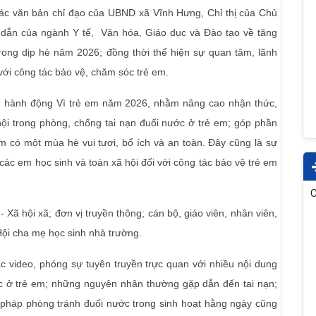
các văn bản chỉ đạo của UBND xã Vĩnh Hưng, Chỉ thị của Chủ
dẫn của ngành Y tế, Văn hóa, Giáo dục và Đào tạo về tăng
ong dịp hè năm 2026; đồng thời thể hiện sự quan tâm, lãnh
ới công tác bảo vệ, chăm sóc trẻ em.
ng hành động Vì trẻ em năm 2026, nhằm nâng cao nhận thức,
hội trong phòng, chống tai nạn đuối nước ở trẻ em; góp phần
m có một mùa hè vui tươi, bổ ích và an toàn. Đây cũng là sự
các em học sinh và toàn xã hội đối với công tác bảo vệ trẻ em
C
Xã hội xã; đơn vị truyền thông; cán bộ, giáo viên, nhân viên,
Hội cha mẹ học sinh nhà trường.
ác video, phóng sự tuyên truyền trực quan với nhiều nội dung
ước ở trẻ em; những nguyên nhân thường gặp dẫn đến tai nạn;
 pháp phòng tránh đuối nước trong sinh hoạt hằng ngày cũng