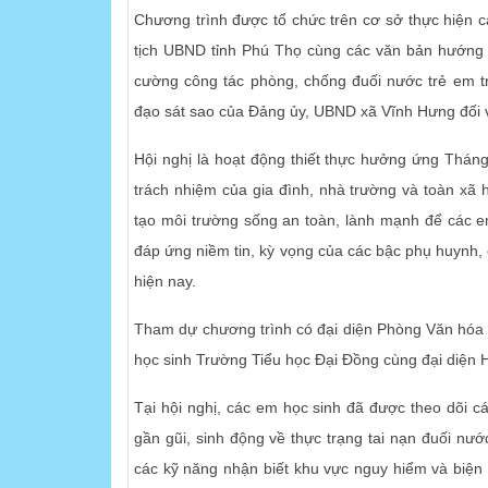
Chương trình được tổ chức trên cơ sở thực hiện 
tịch UBND tỉnh Phú Thọ cùng các văn bản hướng 
cường công tác phòng, chống đuối nước trẻ em tr
đạo sát sao của Đảng ủy, UBND xã Vĩnh Hưng đối v
Hội nghị là hoạt động thiết thực hưởng ứng Thá
trách nhiệm của gia đình, nhà trường và toàn xã 
tạo môi trường sống an toàn, lành mạnh để các e
đáp ứng niềm tin, kỳ vọng của các bậc phụ huynh, 
hiện nay.
Tham dự chương trình có đại diện Phòng Văn hóa - 
học sinh Trường Tiểu học Đại Đồng cùng đại diện 
Tại hội nghị, các em học sinh đã được theo dõi c
gần gũi, sinh động về thực trạng tai nạn đuối n
các kỹ năng nhận biết khu vực nguy hiểm và biện