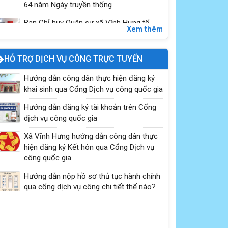
64 năm Ngày truyền thống
Ban Chỉ huy Quân sự xã Vĩnh Hưng tổ
Xem thêm
chức Lễ khánh thành, bàn giao “Nhà tình
nghĩa” cho gia đình b...
HỖ TRỢ DỊCH VỤ CÔNG TRỰC TUYẾN
Phòng chống bệnh dại tiêm phòng cho chó
Hướng dẫn công dân thực hiện đăng ký
mèo
khai sinh qua Cổng Dịch vụ công quốc gia
Hướng dẫn đăng ký tài khoản trên Cổng
dịch vụ công quốc gia
Xã Vĩnh Hưng hướng dẫn công dân thực
hiện đăng ký Kết hôn qua Cổng Dịch vụ
công quốc gia
Hướng dẫn nộp hồ sơ thủ tục hành chính
qua cổng dịch vụ công chi tiết thế nào?