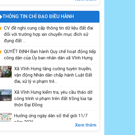
THÔNG TIN CHỈ ĐẠO ĐIỀU HÀNH
CV đề nghị cung cấp thông tin dữ liệu đất đai
đối với trường hợp xin chuyển mục đích sử
đụng đất ...
PHÒNG CHỐNG ĐUỐI NƯỚC – BẢO VỆ TRẺ EM
QUYẾT ĐỊNH Ban hành Quy chế hoạt động tiếp
HÔM NAY, TƯƠNG LAI NGÀY MAI
công dân của Ủy ban nhân dân xã Vĩnh Hưng
Xã Vĩnh Hưng tăng cường tuyên truyền,
vận động Nhân dân chấp hành Luật Đất
đai, xử lý vi phạm trê...
Xã Vĩnh Hưng kiểm tra, yêu cầu tháo dỡ
công trình vi phạm trên đất trồng lúa tại
thôn Đại Đồng
Hưởng ứng ngày dân số thế giới 11/7
năm 2026
Xem thêm