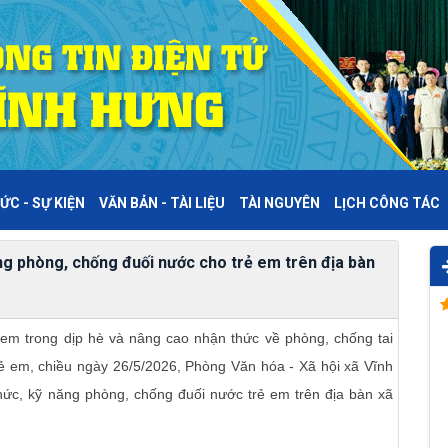
ỨC - SỰ KIỆN
VĂN BẢN - TÀI LIỆU
TÀI NGUYÊN
LỊCH CÔNG TÁC
ng phòng, chống đuối nước cho trẻ em trên địa bàn
em trong dịp hè và nâng cao nhận thức về phòng, chống tai
trẻ em, chiều ngày 26/5/2026, Phòng Văn hóa - Xã hội xã Vĩnh
thức, kỹ năng phòng, chống đuối nước trẻ em trên địa bàn xã