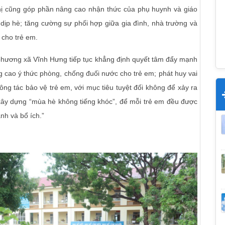
nghị cũng góp phần nâng cao nhận thức của phụ huynh và giáo
g dịp hè; tăng cường sự phối hợp giữa gia đình, nhà trường và
 cho trẻ em.
 phương xã Vĩnh Hưng tiếp tục khẳng định quyết tâm đẩy mạnh
g cao ý thức phòng, chống đuối nước cho trẻ em; phát huy vai
công tác bảo vệ trẻ em, với mục tiêu tuyệt đối không để xảy ra
 xây dựng “mùa hè không tiếng khóc”, để mỗi trẻ em đều được
nh và bổ ích.”