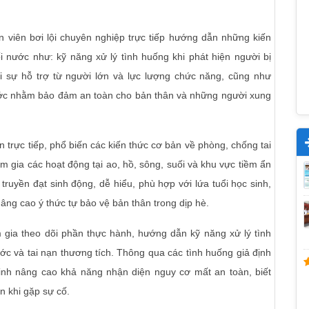
n viên bơi lội chuyên nghiệp trực tiếp hướng dẫn những kiến
i nước như: kỹ năng xử lý tình huống khi phát hiện người bị
i sự hỗ trợ từ người lớn và lực lượng chức năng, cũng như
ước nhằm bảo đảm an toàn cho bản thân và những người xung
 trực tiếp, phổ biến các kiến thức cơ bản về phòng, chống tai
 gia các hoạt động tại ao, hồ, sông, suối và khu vực tiềm ẩn
ruyền đạt sinh động, dễ hiểu, phù hợp với lứa tuổi học sinh,
nâng cao ý thức tự bảo vệ bản thân trong dịp hè.
 gia theo dõi phần thực hành, hướng dẫn kỹ năng xử lý tình
ớc và tai nạn thương tích. Thông qua các tình huống giả định
sinh nâng cao khả năng nhận diện nguy cơ mất an toàn, biết
 khi gặp sự cố.