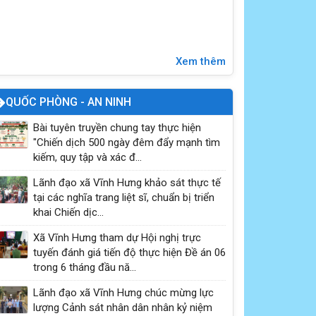
nhiệm kỳ 2025 - 2030
Xem thêm
QUỐC PHÒNG - AN NINH
Bài tuyên truyền chung tay thực hiện
"Chiến dịch 500 ngày đêm đẩy mạnh tìm
kiếm, quy tập và xác đ...
Lãnh đạo xã Vĩnh Hưng khảo sát thực tế
tại các nghĩa trang liệt sĩ, chuẩn bị triển
Kỹ năng sống: Đi một mình an toàn
khai Chiến dịc...
Xã Vĩnh Hưng tham dự Hội nghị trực
tuyến đánh giá tiến độ thực hiện Đề án 06
trong 6 tháng đầu nă...
Lãnh đạo xã Vĩnh Hưng chúc mừng lực
lượng Cảnh sát nhân dân nhân kỷ niệm