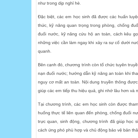
như trong dịp nghỉ hè.
Đặc biệt, các em học sinh đã được các huấn luyệ
thức, kỹ năng quan trọng trong phòng, chống đuố
đuối nước, kỹ năng cứu hộ an toàn, cách kêu gọ
những việc cần làm ngay khi xảy ra sự cố dưới n
quanh.
Bên cạnh đó, chương trình còn tổ chức tuyên truyền
nạn đuối nước; hướng dẫn kỹ năng an toàn khi tham
nguy cơ mất an toàn. Nội dung truyền thông được t
giúp các em tiếp thu hiệu quả, ghi nhớ lâu hơn và 
Tại chương trình, các em học sinh còn được tham
huống thực tế liên quan đến phòng, chống đuối nư
trực quan, sinh động, chương trình đã giúp học 
cách ứng phó phù hợp và chủ động bảo vệ bản thân