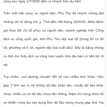
công sau ngày 1/7/2025 diễn ra nhanh hơn dự kiến.
Trên mặt trận phục vụ người dân, Phú Thọ đã nhanh chóng đạt
những chỉ số đáng chú ý. Tính đến hết tháng 10/2025, điểm đánh
giá theo Bộ chỉ số phục vụ người dân, doanh nghiệp trên Cổng
dịch vụ công quốc gia, tỉnh Phú Thọ xếp loại tốt (trong đó có 95
xã, phường và 4 sở, ngành xếp loại xuất sắc). Đây là bằng chứng
cụ thể cho thấy dịch vụ công trực tuyến trên địa bàn có tiến bộ rõ
rệt.
Tuy nhiên, con đường chuyển đổi số còn nhiều khó khăn. Việc
gộp 3 tỉnh tạo ra hệ thống dữ liệu phân tán, chuẩn dữ liệu khác
nhau, nhiều cơ sở dữ liệu chưa liên thông, thậm chí trùng chéo hồ
sơ khiến công tác xây dựng kho dữ liệu dùng chung gặp khó. Hạ