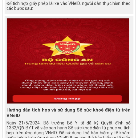
Để tích hợp giấy phép lái xe vào VNeID, người dân thực hiện theo
các bước sau:
Hướng dẫn tích hợp và sử dụng Sổ sức khoẻ điện tử trên
VNeID
Ngày 21/5/2024, Bộ trưởng Bộ Y tế đã ký Quyết định số
1332/QĐ-BYT về việc ban hành Sổ sức khoẻ điện tử phục vụ tích
hợp trên ứng dụng VNeID. Để sử dụng thẻ bảo hiểm y tế khám
chữa bệnh trên ứng dụng VNeID thay cho thẻ bảo hiểm y tế giấy,