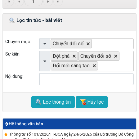
1
Lọc tin tức - bài viết
Chuyên mục:
Chuyển đổi số
Sự kiện:
Đột phá
Chuyển đổi số
Đổi mới sáng tạo
Nội dung:
Lọc thông tin
Hủy lọc
Hệ thống văn bản
Đại hội đảng bộ UBND xã Vĩnh Hưng lần thứ I,
nhiệm kỳ 2025 - 2030
Thông tư số 101/2026/TT-BCA ngày 24/6/2026 của Bộ trưởng Bộ Công