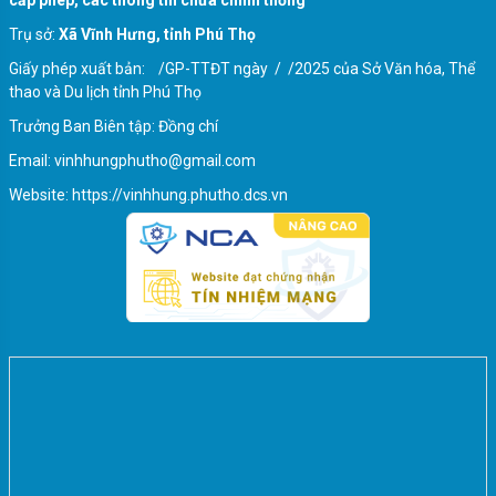
cấp phép, các thông tin chưa chính thống
Quy định khi viết phiếu bầu
Trụ sở:
Xã Vĩnh Hưng, tỉnh Phú Thọ
Giấy phép xuất bản: /GP-TTĐT ngày / /2025 của Sở Văn hóa, Thể
thao và Du lịch tỉnh Phú Thọ
Trưởng Ban Biên tập: Đồng chí
Email: vinhhungphutho@gmail.com
Website: https://vinhhung.phutho.dcs.vn
Thông tin về ngày khai mạc cuộc bầu cử