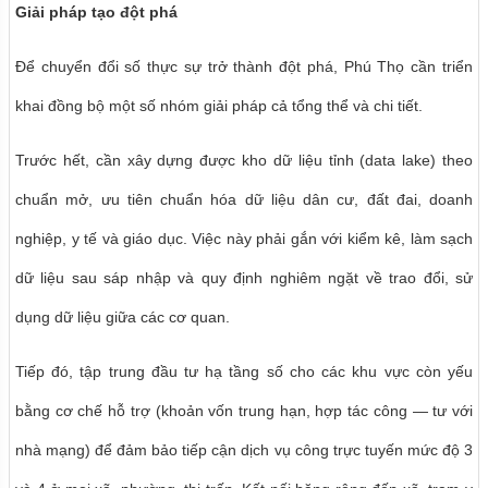
Giải pháp tạo đột phá
Để chuyển đổi số thực sự trở thành đột phá, Phú Thọ cần triển
khai đồng bộ một số nhóm giải pháp cả tổng thể và chi tiết.
Trước hết, cần xây dựng được kho dữ liệu tỉnh (data lake) theo
chuẩn mở, ưu tiên chuẩn hóa dữ liệu dân cư, đất đai, doanh
nghiệp, y tế và giáo dục. Việc này phải gắn với kiểm kê, làm sạch
dữ liệu sau sáp nhập và quy định nghiêm ngặt về trao đổi, sử
dụng dữ liệu giữa các cơ quan.
Tiếp đó, tập trung đầu tư hạ tầng số cho các khu vực còn yếu
bằng cơ chế hỗ trợ (khoản vốn trung hạn, hợp tác công — tư với
nhà mạng) để đảm bảo tiếp cận dịch vụ công trực tuyến mức độ 3