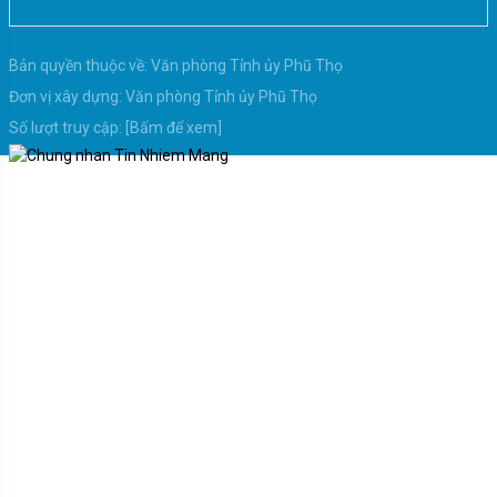
Bản quyền thuộc về:
Văn phòng Tỉnh ủy Phũ Thọ
Đơn vị xây dựng:
Văn phòng Tỉnh ủy Phũ Thọ
Số lượt truy cập:
[Bấm để xem]
Các quy định khi thực hiện bầu cử