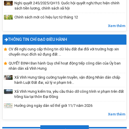
Nghị quyết 245/2025/QH15: Quốc hội quyết nghị thực hiện chính
sách tiền lương, chính sách xã hội
Chính sách mới có hiệu lực từ tháng 12
Xem thêm
THÔNG TIN CHỈ ĐẠO ĐIỀU HÀNH
PHÒNG CHỐNG ĐUỐI NƯỚC – BẢO VỆ TRẺ EM
HÔM NAY, TƯƠNG LAI NGÀY MAI
CV đề nghị cung cấp thông tin dữ liệu đất đai đối với trường hợp xin
chuyển mục đích sử đụng đất ...
QUYẾT ĐỊNH Ban hành Quy chế hoạt động tiếp công dân của Ủy ban
nhân dân xã Vĩnh Hưng
Xã Vĩnh Hưng tăng cường tuyên truyền, vận động Nhân dân chấp
hành Luật Đất đai, xử lý vi phạm trê...
Xã Vĩnh Hưng kiểm tra, yêu cầu tháo dỡ công trình vi phạm trên đất
trồng lúa tại thôn Đại Đồng
Hưởng ứng ngày dân số thế giới 11/7 năm 2026
Xem thêm
Tiêu chuẩn của ĐBQH khóa XVI và đại biểu