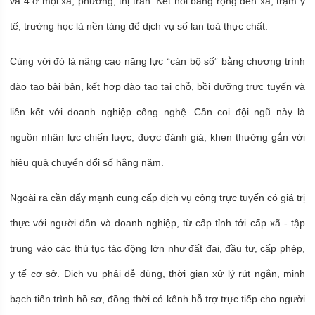
và 4 ở mọi xã, phường, thị trấn. Kết nối băng rộng đến xã, trạm y
tế, trường học là nền tảng để dịch vụ số lan toả thực chất.
Cùng với đó là nâng cao năng lực “cán bộ số” bằng chương trình
đào tạo bài bản, kết hợp đào tạo tại chỗ, bồi dưỡng trực tuyến và
liên kết với doanh nghiệp công nghệ. Cần coi đội ngũ này là
nguồn nhân lực chiến lược, được đánh giá, khen thưởng gắn với
hiệu quả chuyển đổi số hằng năm.
Ngoài ra cần đẩy mạnh cung cấp dịch vụ công trực tuyến có giá trị
thực với người dân và doanh nghiệp, từ cấp tỉnh tới cấp xã - tập
trung vào các thủ tục tác động lớn như đất đai, đầu tư, cấp phép,
y tế cơ sở. Dịch vụ phải dễ dùng, thời gian xử lý rút ngắn, minh
bạch tiến trình hồ sơ, đồng thời có kênh hỗ trợ trực tiếp cho người