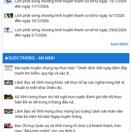
Lịch phát sóng chương trình truyền thanh cơ sở từ ngày: 13/7/2026
đến ngày 17/7/2026
Lịch phát sóng chương trình truyền thanh cơ sở từ ngày: 6/7/2026
đến ngày 10/7/2026
Lịch phát sóng chương trình truyền thanh cơ sở từ ngày: 29/6/2026
đến ngày 3/7/2026
Phòng chống bệnh dại tiêm phòng cho chó
mèo
Xem thêm
QUỐC PHÒNG - AN NINH
Bài tuyên truyền chung tay thực hiện "Chiến dịch 500 ngày đêm đẩy
mạnh tìm kiếm, quy tập và xác đ...
Lãnh đạo xã Vĩnh Hưng khảo sát thực tế tại các nghĩa trang liệt sĩ,
chuẩn bị triển khai Chiến dịc...
Xã Vĩnh Hưng tham dự Hội nghị trực tuyến đánh giá tiến độ thực
hiện Đề án 06 trong 6 tháng đầu nă...
Lãnh đạo xã Vĩnh Hưng chúc mừng lực lượng Cảnh sát nhân dân
nhân kỷ niệm 64 năm Ngày truyền thống
Vĩnh Hưng đẩy mạnh tuyên truyền, trang bị kỹ
Ban Chỉ huy Quân sự xã Vĩnh Hưng tổ chức Lễ khánh thành, bàn
giao “Nhà tình nghĩa” cho gia đình b...