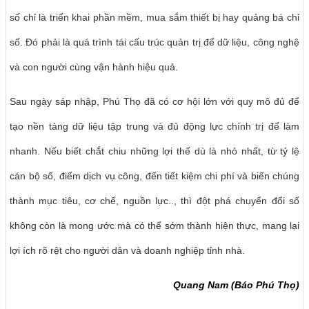
số chỉ là triển khai phần mềm, mua sắm thiết bị hay quảng bá chỉ
số. Đó phải là quá trình tái cấu trúc quản trị để dữ liệu, công nghệ
và con người cùng vận hành hiệu quả.
Sau ngày sáp nhập, Phú Thọ đã có cơ hội lớn với quy mô đủ để
tạo nền tảng dữ liệu tập trung và đủ động lực chính trị để làm
nhanh. Nếu biết chắt chiu những lợi thế dù là nhỏ nhất, từ tỷ lệ
cán bộ số, điểm dịch vụ công, đến tiết kiệm chi phí và biến chúng
thành mục tiêu, cơ chế, nguồn lực.., thì đột phá chuyển đổi số
không còn là mong ước mà có thể sớm thành hiện thực, mang lại
lợi ích rõ rệt cho người dân và doanh nghiệp tỉnh nhà.
Quang Nam (Báo Phú Thọ)