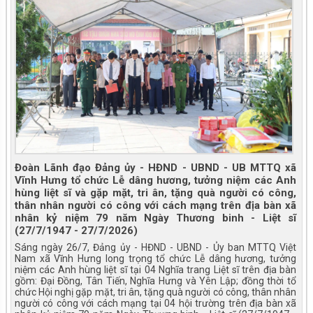
Đoàn Lãnh đạo Đảng ủy - HĐND - UBND - UB MTTQ xã
Vĩnh Hưng tổ chức Lễ dâng hương, tưởng niệm các Anh
hùng liệt sĩ và gặp mặt, tri ân, tặng quà người có công,
thân nhân người có công với cách mạng trên địa bàn xã
nhân kỷ niệm 79 năm Ngày Thương binh - Liệt sĩ
(27/7/1947 - 27/7/2026)
Sáng ngày 26/7, Đảng ủy - HĐND - UBND - Ủy ban MTTQ Việt
Nam xã Vĩnh Hưng long trọng tổ chức Lễ dâng hương, tưởng
niệm các Anh hùng liệt sĩ tại 04 Nghĩa trang Liệt sĩ trên địa bàn
gồm: Đại Đồng, Tân Tiến, Nghĩa Hưng và Yên Lập; đồng thời tổ
chức Hội nghị gặp mặt, tri ân, tặng quà người có công, thân nhân
người có công với cách mạng tại 04 hội trường trên địa bàn xã