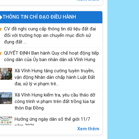
THÔNG TIN CHỈ ĐẠO ĐIỀU HÀNH
CV đề nghị cung cấp thông tin dữ liệu đất đai
đối với trường hợp xin chuyển mục đích sử
đụng đất ...
Một số nguyên tắc, trình tự bỏ phiếu, nội quy
QUYẾT ĐỊNH Ban hành Quy chế hoạt động tiếp
phòng bỏ phiếu
công dân của Ủy ban nhân dân xã Vĩnh Hưng
Xã Vĩnh Hưng tăng cường tuyên truyền,
vận động Nhân dân chấp hành Luật Đất
đai, xử lý vi phạm trê...
Xã Vĩnh Hưng kiểm tra, yêu cầu tháo dỡ
công trình vi phạm trên đất trồng lúa tại
thôn Đại Đồng
Hưởng ứng ngày dân số thế giới 11/7
năm 2026
Xem thêm