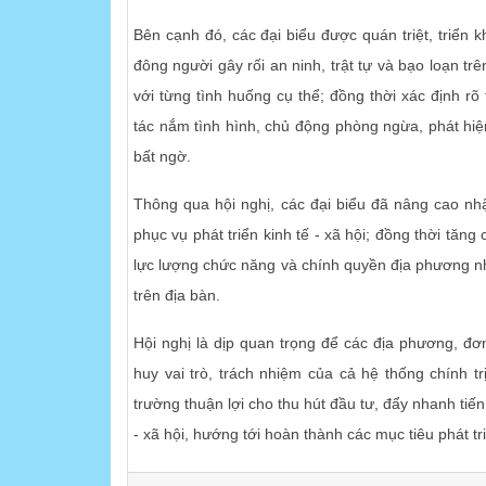
Bên cạnh đó, các đại biểu được quán triệt, triển 
đông người gây rối an ninh, trật tự và bạo loạn trên
với từng tình huống cụ thể; đồng thời xác định r
tác nắm tình hình, chủ động phòng ngừa, phát hiện
bất ngờ.
Thông qua hội nghị, các đại biểu đã nâng cao nhậ
phục vụ phát triển kinh tế - xã hội; đồng thời tăn
lực lượng chức năng và chính quyền địa phương nhằ
trên địa bàn.
Hội nghị là dịp quan trọng để các địa phương, đơ
huy vai trò, trách nhiệm của cả hệ thống chính t
trường thuận lợi cho thu hút đầu tư, đẩy nhanh tiến
- xã hội, hướng tới hoàn thành các mục tiêu phát tri