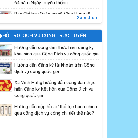
64 năm Ngày truyền thống
Ban Chỉ huy Quân sự xã Vĩnh Hưng tổ
Xem thêm
chức Lễ khánh thành, bàn giao “Nhà tình
nghĩa” cho gia đình b...
HỖ TRỢ DỊCH VỤ CÔNG TRỰC TUYẾN
PHÒNG CHỐNG ĐUỐI NƯỚC – BẢO VỆ TRẺ EM
Hướng dẫn công dân thực hiện đăng ký
HÔM NAY, TƯƠNG LAI NGÀY MAI
khai sinh qua Cổng Dịch vụ công quốc gia
Hướng dẫn đăng ký tài khoản trên Cổng
dịch vụ công quốc gia
Xã Vĩnh Hưng hướng dẫn công dân thực
hiện đăng ký Kết hôn qua Cổng Dịch vụ
công quốc gia
Hướng dẫn nộp hồ sơ thủ tục hành chính
qua cổng dịch vụ công chi tiết thế nào?