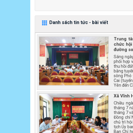
Danh sách tin tức - bài viết
Trung tâ
chức hội
đường so
Sáng ngày
phối hợp 
thu hồi đấ
bằng tuyế
sông Phó 
Cai (tuyến
Yên đến Cầ
Xã Vĩnh 
Chiều ng
tháng 7 n
tháng 7 v
Đồng chí 
chủ trì hộ
tịch Ủy b
Ban Chỉ h