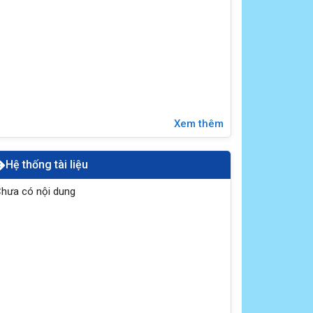
Xem thêm
Hệ thống tài liệu
hưa có nội dung
Đại hội đảng bộ UBND xã Vĩnh Hưng lần thứ I,
nhiệm kỳ 2025 - 2030