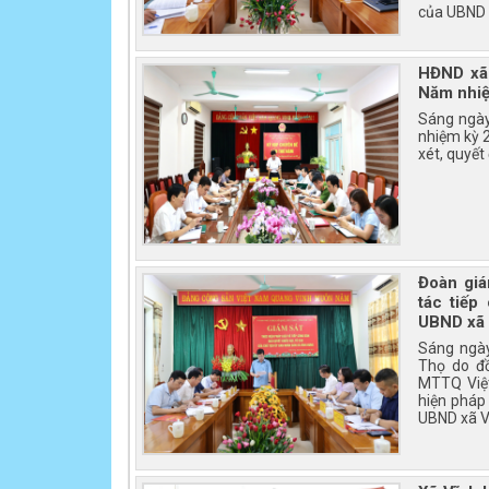
của UBND 
HĐND xã 
Năm nhiệ
Sáng ngày
nhiệm kỳ 
xét, quyết
Đoàn giá
tác tiếp
UBND xã
Sáng ngày
Thọ do đồ
MTTQ Việt
hiện pháp 
UBND xã V