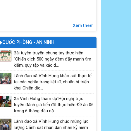
năng phòng, chống đuối nước cho trẻ em năm
2026
Xem thêm
QUỐC PHÒNG - AN NINH
Bài tuyên truyền chung tay thực hiện
"Chiến dịch 500 ngày đêm đẩy mạnh tìm
kiếm, quy tập và xác đ...
Lãnh đạo xã Vĩnh Hưng khảo sát thực tế
tại các nghĩa trang liệt sĩ, chuẩn bị triển
Hướng dẫn tích hợp thẻ BHYT
khai Chiến dịc...
Xã Vĩnh Hưng tham dự Hội nghị trực
tuyến đánh giá tiến độ thực hiện Đề án 06
trong 6 tháng đầu nă...
Lãnh đạo xã Vĩnh Hưng chúc mừng lực
lượng Cảnh sát nhân dân nhân kỷ niệm