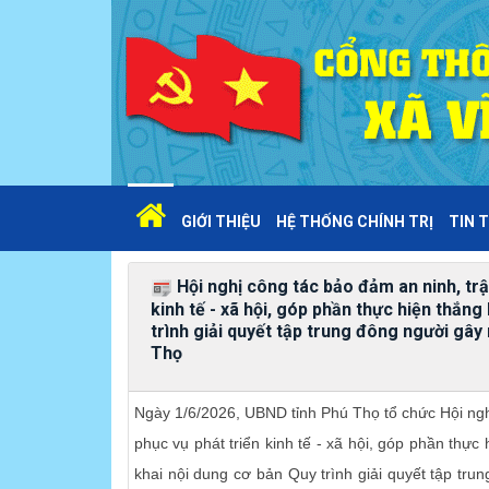
GIỚI THIỆU
HỆ THỐNG CHÍNH TRỊ
TIN T
Hội nghị công tác bảo đảm an ninh, trậ
kinh tế - xã hội, góp phần thực hiện thắng
trình giải quyết tập trung đông người gây r
Thọ
Ngày 1/6/2026, UBND tỉnh Phú Thọ tổ chức Hội nghị
phục vụ phát triển kinh tế - xã hội, góp phần thực 
khai nội dung cơ bản Quy trình giải quyết tập trun