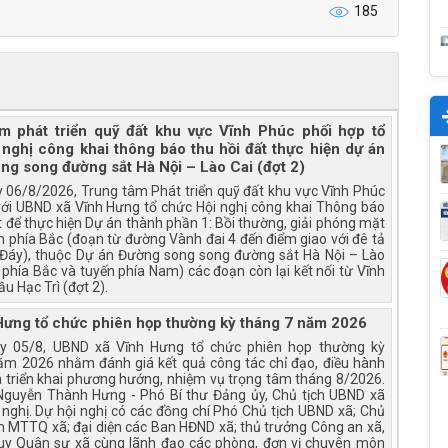
185
m phát triển quỹ đất khu vực Vĩnh Phúc phối hợp tổ
 nghị công khai thông báo thu hồi đất thực hiện dự án
ng song đường sắt Hà Nội – Lào Cai (đợt 2)
 06/8/2026, Trung tâm Phát triển quỹ đất khu vực Vĩnh Phúc
với UBND xã Vĩnh Hưng tổ chức Hội nghị công khai Thông báo
t để thực hiện Dự án thành phần 1: Bồi thường, giải phóng mặt
n phía Bắc (đoạn từ đường Vành đai 4 đến điểm giao với đê tả
Đáy), thuộc Dự án Đường song song đường sắt Hà Nội – Lào
 phía Bắc và tuyến phía Nam) các đoạn còn lại kết nối từ Vĩnh
u Hạc Trì (đợt 2).
Hưng tổ chức phiên họp thường kỳ tháng 7 năm 2026
ày 05/8, UBND xã Vĩnh Hưng tổ chức phiên họp thường kỳ
ăm 2026 nhằm đánh giá kết quả công tác chỉ đạo, điều hành
à triển khai phương hướng, nhiệm vụ trọng tâm tháng 8/2026.
Nguyễn Thành Hưng - Phó Bí thư Đảng ủy, Chủ tịch UBND xã
i nghị. Dự hội nghị có các đồng chí Phó Chủ tịch UBND xã; Chủ
an MTTQ xã; đại diện các Ban HĐND xã; thủ trưởng Công an xã,
uy Quân sự xã cùng lãnh đạo các phòng, đơn vị chuyên môn