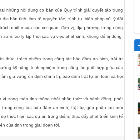
khai những nội dung cơ bản của Quy trình giải quyết tập trung
 địa bàn tỉnh; làm rõ nguyên tắc, trình tự, biện pháp xử lý đối
õ trách nhiệm của các cơ quan, đơn vị, địa phương trong công
 sớm, xử lý kịp thời các vụ việc phát sinh, không để bị động,
n thức, trách nhiệm trong công tác bảo đảm an ninh, trật tự
g cường kỹ năng, kinh nghiệm trong công tác phối hợp giữa các
m giữ vững ổn định chính trị, bảo đảm trật tự an toàn xã hội
n vị trong toàn tỉnh thống nhất nhận thức và hành động, phát
rị trong công tác bảo đảm an ninh, trật tự, góp phần tạo môi
 độ thực hiện các dự án trọng điểm, thúc đẩy phát triển kinh tế
ển của tỉnh trong giai đoạn tới.