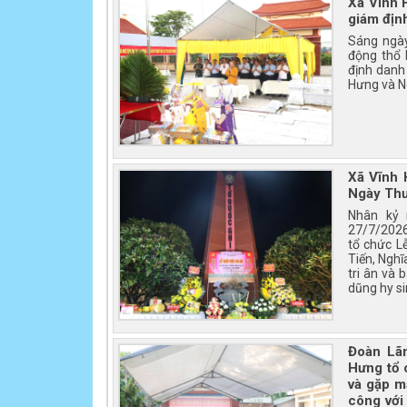
Xã Vĩnh H
giám địn
Sáng ngày
động thổ 
định danh 
Hưng và Ng
Xã Vĩnh 
Ngày Thư
Nhân kỷ 
27/7/2026
tổ chức Lễ
Tiến, Ngh
tri ân và 
dũng hy si
Đoàn Lã
Hưng tổ 
và gặp m
công với