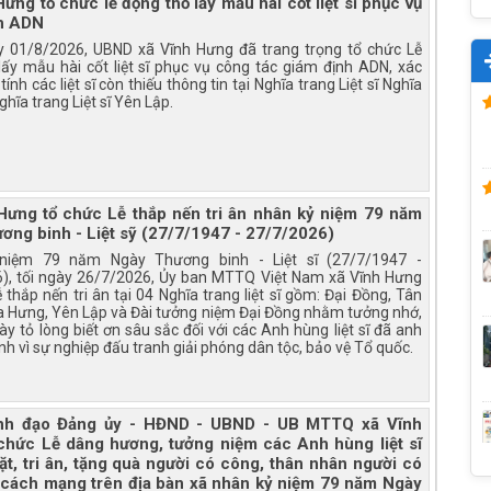
ưng tổ chức lễ động thổ lấy mẫu hài cốt liệt sĩ phục vụ
h ADN
 01/8/2026, UBND xã Vĩnh Hưng đã trang trọng tổ chức Lễ
lấy mẫu hài cốt liệt sĩ phục vụ công tác giám định ADN, xác
tính các liệt sĩ còn thiếu thông tin tại Nghĩa trang Liệt sĩ Nghĩa
hĩa trang Liệt sĩ Yên Lập.
Hưng tổ chức Lễ thắp nến tri ân nhân kỷ niệm 79 năm
ơng binh - Liệt sỹ (27/7/1947 - 27/7/2026)
niệm 79 năm Ngày Thương binh - Liệt sĩ (27/7/1947 -
), tối ngày 26/7/2026, Ủy ban MTTQ Việt Nam xã Vĩnh Hưng
 thắp nến tri ân tại 04 Nghĩa trang liệt sĩ gồm: Đại Đồng, Tân
ĩa Hưng, Yên Lập và Đài tưởng niệm Đại Đồng nhằm tưởng nhớ,
bày tỏ lòng biết ơn sâu sắc đối với các Anh hùng liệt sĩ đã anh
nh vì sự nghiệp đấu tranh giải phóng dân tộc, bảo vệ Tổ quốc.
nh đạo Đảng ủy - HĐND - UBND - UB MTTQ xã Vĩnh
chức Lễ dâng hương, tưởng niệm các Anh hùng liệt sĩ
ặt, tri ân, tặng quà người có công, thân nhân người có
 cách mạng trên địa bàn xã nhân kỷ niệm 79 năm Ngày