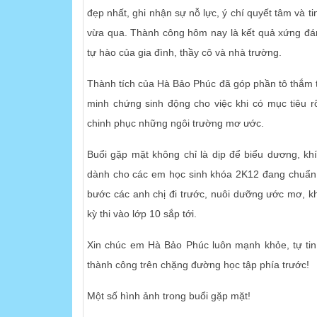
đẹp nhất, ghi nhận sự nỗ lực, ý chí quyết tâm và 
vừa qua. Thành công hôm nay là kết quả xứng đán
tự hào của gia đình, thầy cô và nhà trường.
Thành tích của Hà Bảo Phúc đã góp phần tô thắm 
minh chứng sinh động cho việc khi có mục tiêu r
chinh phục những ngôi trường mơ ước.
Buổi gặp mặt không chỉ là dịp để biểu dương, 
dành cho các em học sinh khóa 2K12 đang chuẩn 
bước các anh chị đi trước, nuôi dưỡng ước mơ, k
kỳ thi vào lớp 10 sắp tới.
Xin chúc em Hà Bảo Phúc luôn mạnh khỏe, tự tin,
thành công trên chặng đường học tập phía trước!
Một số hình ảnh trong buổi gặp mặt!