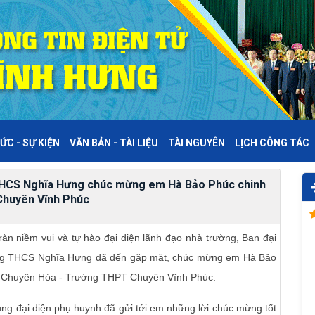
ỨC - SỰ KIỆN
VĂN BẢN - TÀI LIỆU
TÀI NGUYÊN
LỊCH CÔNG TÁC
 THCS Nghĩa Hưng chúc mừng em Hà Bảo Phúc chinh
Chuyên Vĩnh Phúc
ràn niềm vui và tự hào đại diện lãnh đạo nhà trường, Ban đại
ường THCS Nghĩa Hưng đã đến gặp mặt, chúc mừng em Hà Bảo
lớp Chuyên Hóa - Trường THPT Chuyên Vĩnh Phúc.
ùng đại diện phụ huynh đã gửi tới em những lời chúc mừng tốt