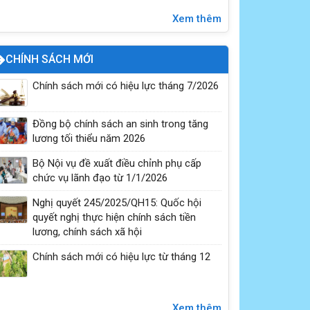
PHÒNG CHỐNG ĐUỐI NƯỚC – BẢO VỆ TRẺ EM
Xem thêm
HÔM NAY, TƯƠNG LAI NGÀY MAI
CHÍNH SÁCH MỚI
Chính sách mới có hiệu lực tháng 7/2026
Đồng bộ chính sách an sinh trong tăng
lương tối thiểu năm 2026
Bộ Nội vụ đề xuất điều chỉnh phụ cấp
chức vụ lãnh đạo từ 1/1/2026
Nghị quyết 245/2025/QH15: Quốc hội
Tiêu chuẩn của ĐBQH khóa XVI và đại biểu
quyết nghị thực hiện chính sách tiền
HĐND các cấp nhiệm kỳ 2026-2031
lương, chính sách xã hội
Chính sách mới có hiệu lực từ tháng 12
Xem thêm