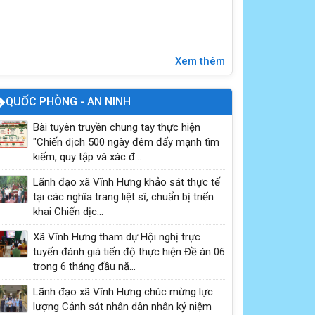
mèo
Xem thêm
QUỐC PHÒNG - AN NINH
Bài tuyên truyền chung tay thực hiện
"Chiến dịch 500 ngày đêm đẩy mạnh tìm
kiếm, quy tập và xác đ...
Lãnh đạo xã Vĩnh Hưng khảo sát thực tế
tại các nghĩa trang liệt sĩ, chuẩn bị triển
Vĩnh Hưng đẩy mạnh tuyên truyền, trang bị kỹ
khai Chiến dịc...
năng phòng, chống đuối nước cho trẻ em năm
Xã Vĩnh Hưng tham dự Hội nghị trực
2026
tuyến đánh giá tiến độ thực hiện Đề án 06
trong 6 tháng đầu nă...
Lãnh đạo xã Vĩnh Hưng chúc mừng lực
lượng Cảnh sát nhân dân nhân kỷ niệm