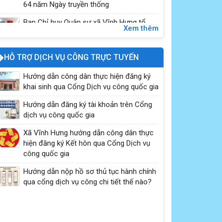
64 năm Ngày truyền thống
Ban Chỉ huy Quân sự xã Vĩnh Hưng tổ
Xem thêm
chức Lễ khánh thành, bàn giao “Nhà tình
nghĩa” cho gia đình b...
HỖ TRỢ DỊCH VỤ CÔNG TRỰC TUYẾN
Hướng dẫn tích hợp thẻ BHYT
Hướng dẫn công dân thực hiện đăng ký
khai sinh qua Cổng Dịch vụ công quốc gia
Hướng dẫn đăng ký tài khoản trên Cổng
dịch vụ công quốc gia
Xã Vĩnh Hưng hướng dẫn công dân thực
hiện đăng ký Kết hôn qua Cổng Dịch vụ
công quốc gia
Hướng dẫn nộp hồ sơ thủ tục hành chính
qua cổng dịch vụ công chi tiết thế nào?