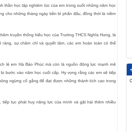
tinh thần học tập nghiêm túc của em trong suốt những năm học
g cho những tháng ngày bền bỉ phấn đấu, đồng thời là niềm
thêm truyền thống hiếu học của Trường THCS Nghĩa Hưng, là
õ ràng, sự chăm chỉ và quyết tâm, các em hoàn toàn có thể
khích lệ em Hà Bảo Phúc mà còn là nguồn động lực mạnh mẽ
bị bước vào năm học cuối cấp. Hy vọng rằng các em sẽ tiếp
C
hông ngừng cố gắng để đạt được những thành tích cao trong
 tiếp tục phát huy năng lực của mình và gặt hái thêm nhiều