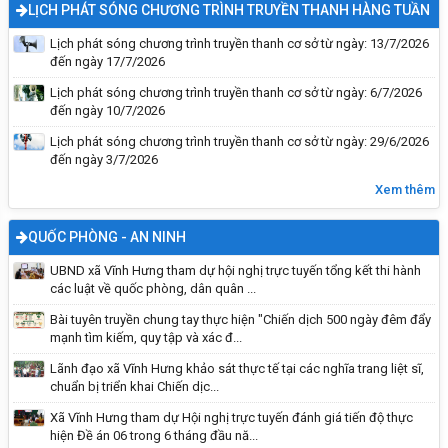
LỊCH PHÁT SÓNG CHƯƠNG TRÌNH TRUYỀN THANH HÀNG TUẦN
Lịch phát sóng chương trình truyền thanh cơ sở từ ngày: 13/7/2026
đến ngày 17/7/2026
Lịch phát sóng chương trình truyền thanh cơ sở từ ngày: 6/7/2026
đến ngày 10/7/2026
Lịch phát sóng chương trình truyền thanh cơ sở từ ngày: 29/6/2026
đến ngày 3/7/2026
PHÒNG CHỐNG ĐUỐI NƯỚC – BẢO VỆ TRẺ EM
HÔM NAY, TƯƠNG LAI NGÀY MAI
Xem thêm
QUỐC PHÒNG - AN NINH
UBND xã Vĩnh Hưng tham dự hội nghị trực tuyến tổng kết thi hành
các luật về quốc phòng, dân quân ...
Bài tuyên truyền chung tay thực hiện "Chiến dịch 500 ngày đêm đẩy
mạnh tìm kiếm, quy tập và xác đ...
Lãnh đạo xã Vĩnh Hưng khảo sát thực tế tại các nghĩa trang liệt sĩ,
chuẩn bị triển khai Chiến dịc...
Xã Vĩnh Hưng tham dự Hội nghị trực tuyến đánh giá tiến độ thực
hiện Đề án 06 trong 6 tháng đầu nă...