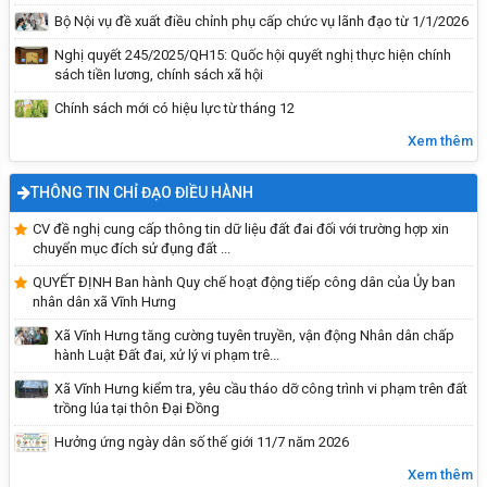
Bộ Nội vụ đề xuất điều chỉnh phụ cấp chức vụ lãnh đạo từ 1/1/2026
Nghị quyết 245/2025/QH15: Quốc hội quyết nghị thực hiện chính
sách tiền lương, chính sách xã hội
Chính sách mới có hiệu lực từ tháng 12
Xem thêm
THÔNG TIN CHỈ ĐẠO ĐIỀU HÀNH
Một số nguyên tắc, trình tự bỏ phiếu, nội quy
phòng bỏ phiếu
CV đề nghị cung cấp thông tin dữ liệu đất đai đối với trường hợp xin
chuyển mục đích sử đụng đất ...
QUYẾT ĐỊNH Ban hành Quy chế hoạt động tiếp công dân của Ủy ban
nhân dân xã Vĩnh Hưng
Xã Vĩnh Hưng tăng cường tuyên truyền, vận động Nhân dân chấp
hành Luật Đất đai, xử lý vi phạm trê...
Xã Vĩnh Hưng kiểm tra, yêu cầu tháo dỡ công trình vi phạm trên đất
trồng lúa tại thôn Đại Đồng
Hưởng ứng ngày dân số thế giới 11/7 năm 2026
Xem thêm