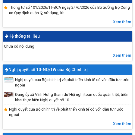
Vĩnh Hưng đẩy mạnh tuyên truyền, trang bị kỹ
năng phòng, chống đuối nước cho trẻ em năm
Thông tư số 101/2026/TT-BCA ngày 24/6/2026 của Bộ trưởng Bộ Công
an Quy định quản lý, sử dụng, kh...
2026
Xem thêm
Hệ thống tài liệu
Chưa có nội dung
Xem thêm
Nghị quyết số 10-NQ/TW của Bộ Chính trị
Nghị quyết của Bộ chính trị về phát triển kinh tế có vốn đầu tư nước
ngoài
Hướng dẫn tích hợp thẻ BHYT
Đảng ủy xã Vĩnh Hưng tham dự Hội nghị toàn quốc quán triệt, triển
khai thực hiện Nghị quyết số 10...
Nghị quyết của Bộ chính trị về phát triển kinh tế có vốn đầu tư nước
ngoài
Xem thêm