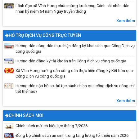
Tiêu chuẩn của ĐBQH khóa XVI và đại biểu
Lãnh đạo xã Vĩnh Hưng chúc mừng lực lượng Cảnh sát nhân dân
nhân kỷ niệm 64 năm Ngày truyền thống
HĐND các cấp nhiệm kỳ 2026-2031
Xem thêm
HỖ TRỢ DỊCH VỤ CÔNG TRỰC TUYẾN
Hướng dẫn công dân thực hiện đăng ký khai sinh qua Cổng Dịch vụ
công quốc gia
Hướng dẫn đăng ký tài khoản trên Cổng dịch vụ công quốc gia
Xã Vĩnh Hưng hướng dẫn công dân thực hiện đăng ký Kết hôn qua
Cổng Dịch vụ công quốc gia
Hướng dẫn nộp hồ sơ thủ tục hành chính qua cổng dịch vụ công chi
tiết thế nào?
Quyền bầu cử của công dân
Xem thêm
CHÍNH SÁCH MỚI
Chính sách mới có hiệu lực tháng 7/2026
Đồng bộ chính sách an sinh trong tăng lương tối thiểu năm 2026